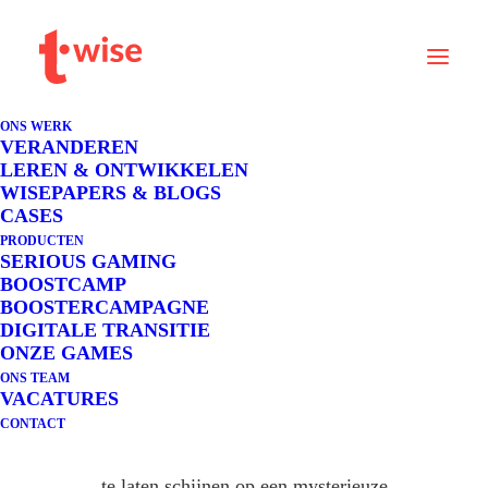
ONS WERK
VERANDEREN
LEREN & ONTWIKKELEN
Een spannende
Serious
WISEPAPERS & BLOGS
CASES
Game
: als Teambuilding
PRODUCTEN
SERIOUS GAMING
activiteit.
BOOSTCAMP
BOOSTERCAMPAGNE
DIGITALE TRANSITIE
Is jouw team klaar voor een spannend avontuur? In
ONZE GAMES
ONS TEAM
onze nieuwste serious game gaan teams aan de slag
VACATURES
met het oplossen van een spannende en uitdagende
CONTACT
case, waarbij ze moeten samenwerken om hun licht
te laten schijnen op een mysterieuze