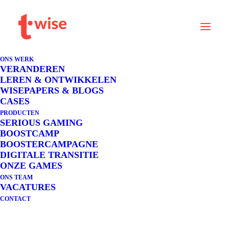
Maakt leren en
veranderen
creatief
,
ONS WERK
speels
en
effectief
VERANDEREN
LEREN & ONTWIKKELEN
WISEPAPERS & BLOGS
CASES
PRODUCTEN
SERIOUS GAMING
BOOSTCAMP
BOOSTERCAMPAGNE
DIGITALE TRANSITIE
ONZE GAMES
ONS TEAM
VACATURES
CONTACT