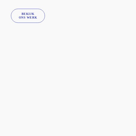
BEKIJK

ONS WERK
GEMEENTE DEN HAAG
Een competentieset voor
iedereen