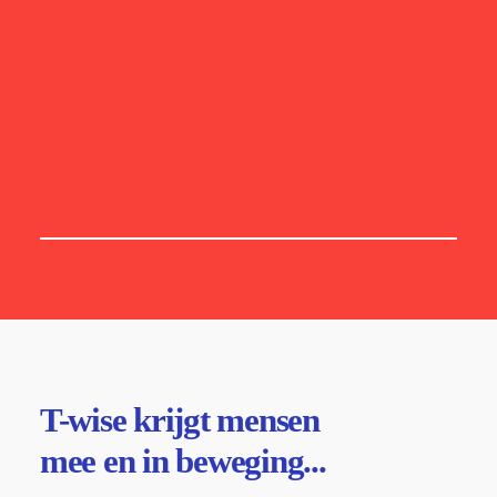
creatieve
leer- of
verander
oplossing
?
BEKIJK ONS

AANBOD
T-wise krijgt mensen
mee
en in
beweging
...